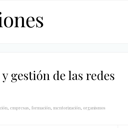
iones
y gestión de las redes
ción
,
empresas
,
formación
,
mentorización
,
organismos